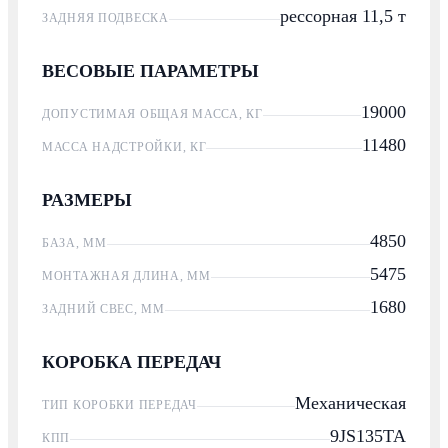
рессорная 11,5 т
ЗАДНЯЯ ПОДВЕСКА
ВЕСОВЫЕ ПАРАМЕТРЫ
19000
ДОПУСТИМАЯ ОБЩАЯ МАССА, КГ
11480
МАССА НАДСТРОЙКИ, КГ
РАЗМЕРЫ
4850
БАЗА, ММ
5475
МОНТАЖНАЯ ДЛИНА, ММ
1680
ЗАДНИЙ СВЕС, ММ
КОРОБКА ПЕРЕДАЧ
Механическая
ТИП КОРОБКИ ПЕРЕДАЧ
9JS135TA
КПП