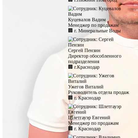
ис
са
©
Куцевалов Вадим
Менеджер по продажам
🏢︎
г. Минеральные Воды
Сергей Пензин
Директор обособленного
подразделения
🏢︎
г.Краснодар
Ужегов Виталий
Руководитель отдела продаж
🏢︎
г. Краснодар
Шлетгауэр Евгений
Менеджер по продажам
🏢︎
г. Краснодар