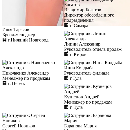
Владимир Богатов
Директор обособленного
подразделения
🏢︎
г. Самара
Илья Тарасов
Бренд-менеджер
🏢︎
г.Нижний Новгород
Липин Александр
Руководитель отдела продаж
🏢︎
г. Киров
Инна Колдыба
Николаенко Александр
Руководитель филиала
Менеджер по продажам
🏢︎
г.Тула
🏢︎
г. Пермь
Кузнецов Андрей
Менеджер по продажам
🏢︎
г. Тула
Сергей Новиков
Баранова Мария