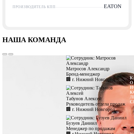
EATON
ПРОИЗВОДИТЕЛЬ КПП
НАША КОМАНДА
Матросов Александр
Бренд-менеджер
К
🏢︎
г. Нижний Новгород
О
Н
К
Л
Табунов Алексей
С
Руководитель отдела продаж
🏢︎
г. Нижний Новгород
Бузуев Даниил
Менеджер по продажам
🏢︎
г.Нижний Новгород
У