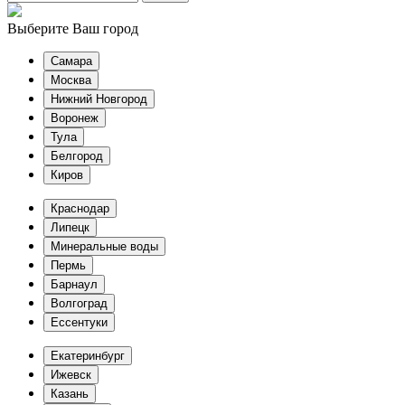
Выберите Ваш город
Самара
Москва
Нижний Новгород
Воронеж
Тула
Белгород
Киров
Краснодар
Липецк
Минеральные воды
Пермь
Барнаул
Волгоград
Еcсентуки
Екатеринбург
Ижевск
Казань