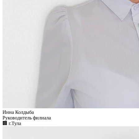
Инна Колдыба
Руководитель филиала
🏢︎
г.Тула