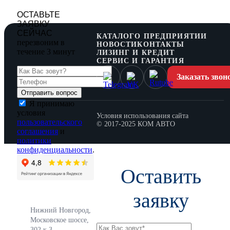
ОСТАВЬТЕ
ЗАЯВКУ
СЕЙЧАС
КАТАЛОГ
О ПРЕДПРИЯТИИ
перезвоним в
НОВОСТИ
КОНТАКТЫ
течение 3 минут
ЛИЗИНГ И КРЕДИТ
СЕРВИС И ГАРАНТИЯ
Заказать звон
Я принимаю
условия
Условия использования сайта
пользовательского
© 2017-2025 КОМ АВТО
соглашения
и
политики
конфиденциальности
.
Оставить
заявку
Нижний Новгород,
Московское шоссе,
302 к 3