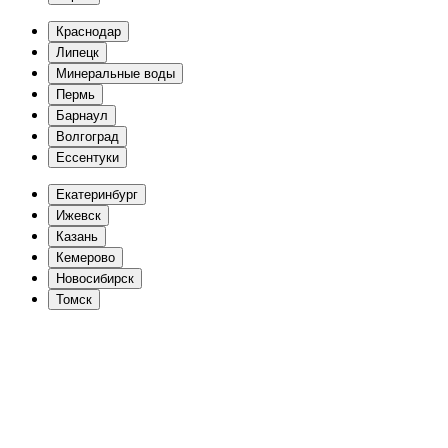
Краснодар
Липецк
Минеральные воды
Пермь
Барнаул
Волгоград
Еcсентуки
Екатеринбург
Ижевск
Казань
Кемерово
Новосибирск
Томск