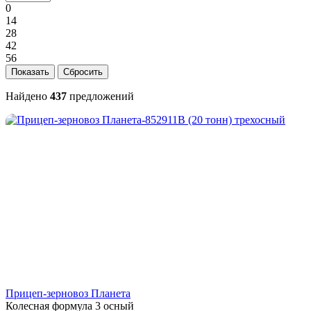
0
14
28
42
56
Найдено
437
предложений
Прицеп-зерновоз Планета
Колесная формула
3 осный