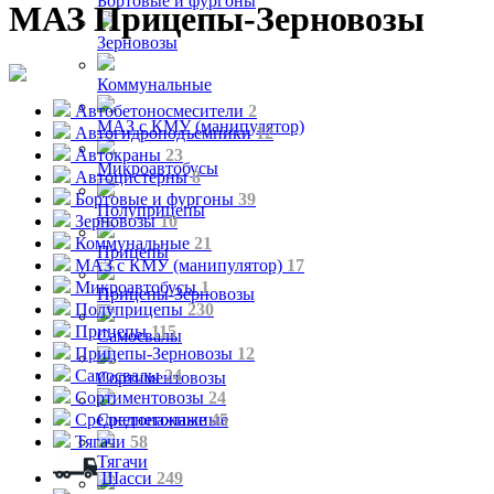
Бортовые и фургоны
МАЗ Прицепы-Зерновозы
Зерновозы
Коммунальные
Автобетоносмесители
2
МАЗ с КМУ (манипулятор)
Автогидроподъемники
12
Автокраны
23
Микроавтобусы
Автоцистерны
8
Бортовые и фургоны
39
Полуприцепы
Зерновозы
10
Коммунальные
21
Прицепы
МАЗ с КМУ (манипулятор)
17
Микроавтобусы
1
Прицепы-Зерновозы
Полуприцепы
230
Прицепы
115
Самосвалы
Прицепы-Зерновозы
12
Самосвалы
24
Сортиментовозы
Сортиментовозы
24
Среднетонажные
45
Среднетонажные
Тягачи
58
Тягачи
Шасси
249