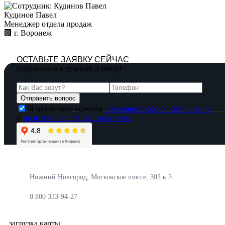
Кудинов Павел
Менеджер отдела продаж
🏢︎
г. Воронеж
ОСТАВЬТЕ ЗАЯВКУ СЕЙЧАС
перезвоним в течение 3 минут
Я принимаю условия
пользовательского соглашения
и
политики конфиденциальности
.
Нижний Новгород, Московское шоссе, 302 к 3
8 800 333-94-27
загрузка карты...