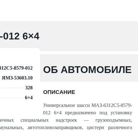
012 6×4
ОБ АВТОМОБИЛЕ
12С5-8579-012
ЯМЗ-53603.10
328
ОПИСАНИЕ
6×4
Универсальное шасси МАЗ-6312С5-8579-
012 6×4 предназначено под установку
личных специальных надстроек — грузоподъемных,
мунальных, автотопливозаправщиков, цистерн различного