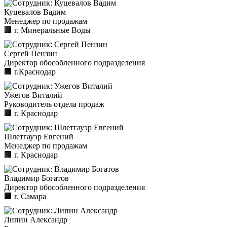
Куцевалов Вадим
Менеджер по продажам
🏢︎
г. Минеральные Воды
Сергей Пензин
Директор обособленного подразделения
🏢︎
г.Краснодар
Ужегов Виталий
Руководитель отдела продаж
🏢︎
г. Краснодар
Шлетгауэр Евгений
Менеджер по продажам
🏢︎
г. Краснодар
Владимир Богатов
Директор обособленного подразделения
🏢︎
г. Самара
Липин Александр