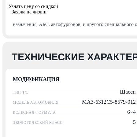
Контакты
Узнать цену со скидкой
Заказать звонок
Заявка на лизинг
назначения, АБС, автофургонов, и другого специального 
ТЕХНИЧЕСКИЕ ХАРАКТЕ
МОДИФИКАЦИЯ
Шасси
ТИП Т/С
МАЗ-6312С5-8579-012
МОДЕЛЬ АВТОМОБИЛЯ
6×4
КОЛЕСНАЯ ФОРМУЛА
5
ЭКОЛОГИЧЕСКИЙ КЛАСС