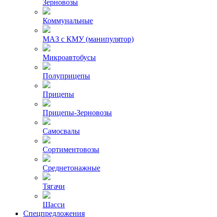
Зерновозы
Коммунальные
МАЗ с КМУ (манипулятор)
Микроавтобусы
Полуприцепы
Прицепы
Прицепы-Зерновозы
Самосвалы
Сортиментовозы
Среднетонажные
Тягачи
Шасси
Спецпредложения