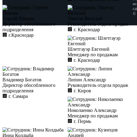
ис
са
©
Сергей Пензин
Ужегов Виталий
Директор обособленного
Руководитель отдела продаж
подразделения
🏢︎
г. Краснодар
🏢︎
г.Краснодар
Шлетгауэр Евгений
Менеджер по продажам
🏢︎
г. Краснодар
Владимир Богатов
Липин Александр
Директор обособленного
Руководитель отдела продаж
подразделения
🏢︎
г. Киров
🏢︎
г. Самара
Николаенко Александр
Менеджер по продажам
🏢︎
г. Пермь
Инна Колдыба