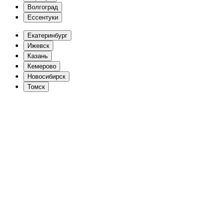
Волгоград
Еcсентуки
Екатеринбург
Ижевск
Казань
Кемерово
Новосибирск
Томск