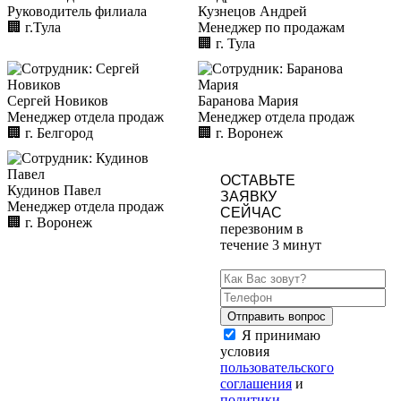
Руководитель филиала
Кузнецов Андрей
🏢︎
г.Тула
Менеджер по продажам
🏢︎
г. Тула
Сергей Новиков
Баранова Мария
Менеджер отдела продаж
Менеджер отдела продаж
🏢︎
г. Белгород
🏢︎
г. Воронеж
ОСТАВЬТЕ
Кудинов Павел
ЗАЯВКУ
Менеджер отдела продаж
СЕЙЧАС
🏢︎
г. Воронеж
перезвоним в
течение 3 минут
Я принимаю
условия
пользовательского
соглашения
и
политики