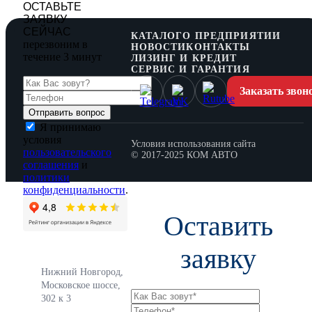
ОСТАВЬТЕ
ЗАЯВКУ
СЕЙЧАС
КАТАЛОГ
О ПРЕДПРИЯТИИ
перезвоним в
НОВОСТИ
КОНТАКТЫ
течение 3 минут
ЛИЗИНГ И КРЕДИТ
СЕРВИС И ГАРАНТИЯ
Заказать звон
Я принимаю
условия
Условия использования сайта
пользовательского
© 2017-2025 КОМ АВТО
соглашения
и
политики
конфиденциальности
.
Оставить
заявку
Нижний Новгород,
Московское шоссе,
302 к 3