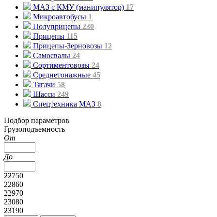
МАЗ с КМУ (манипулятор)
17
Микроавтобусы
1
Полуприцепы
230
Прицепы
115
Прицепы-Зерновозы
12
Самосвалы
24
Сортиментовозы
24
Среднетонажные
45
Тягачи
58
Шасси
249
Спецтехника МАЗ
8
Подбор параметров
Грузоподъемность
От
До
22750
22860
22970
23080
23190