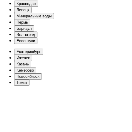
Краснодар
Липецк
Минеральные воды
Пермь
Барнаул
Волгоград
Еcсентуки
Екатеринбург
Ижевск
Казань
Кемерово
Новосибирск
Томск